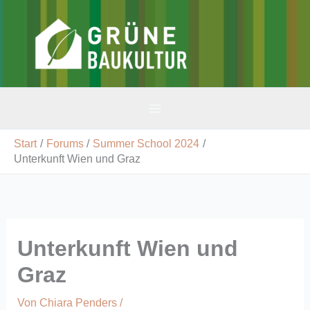
Zum
Inhalt
v-gbk
springen
Start
Forums
Summer School 2024
Unterkunft Wien und Graz
Unterkunft Wien und
Graz
Von
Chiara Penders
/