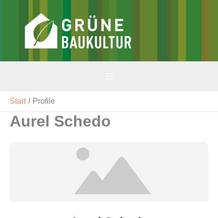
Zum
Inhalt
v-gbk
springen
Start
Profile
Aurel Schedo