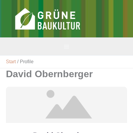
Zum
Inhalt
v-gbk
springen
Start
Profile
David Obernberger