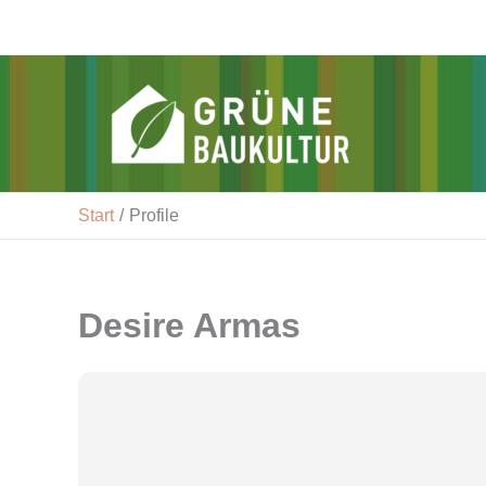
Zum
Inhalt
springen
v-gbk
Start
Profile
Desire Armas