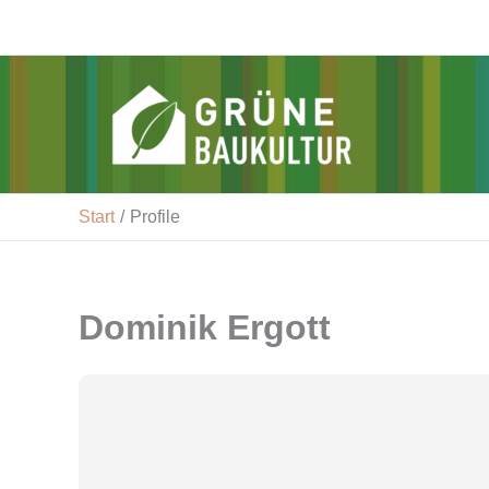
Zum
Inhalt
springen
v-gbk
Start
Profile
Dominik Ergott