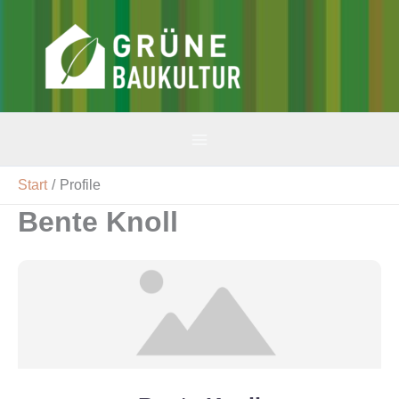
Zum
Inhalt
v-gbk
springen
Start
Profile
Bente Knoll