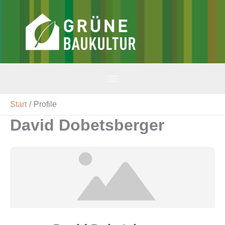
Zum
Inhalt
v-gbk
springen
Start
Profile
David Dobetsberger