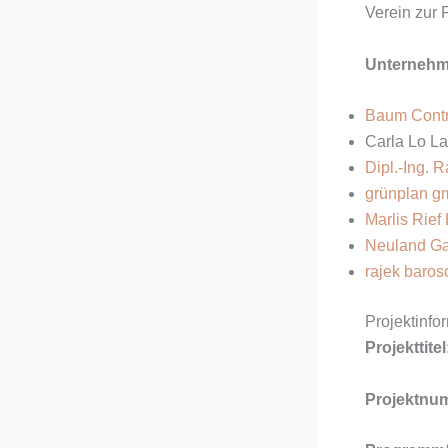
Verein zur 
Unternehm
Baum Cont
Carla Lo La
Dipl.-Ing. 
grünplan g
Marlis Rief
Neuland Ga
rajek baros
Projektinfo
Projekttitel
Projektnu