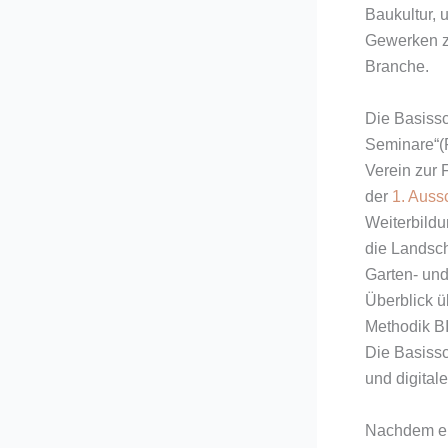
Baukultur,
Gewerken zu
Branche.
Die Basissc
Seminare“(
Verein zur 
der
1. Auss
Weiterbildu
die Landsch
Garten- un
Überblick ü
Methodik B
Die Basissc
und digital
Nachdem er