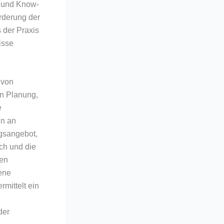
n und Know-
rderung der
 der Praxis
isse
 von
en Planung,
e
en an
ngsangebot,
sch und die
ren
gene
mittelt ein
der