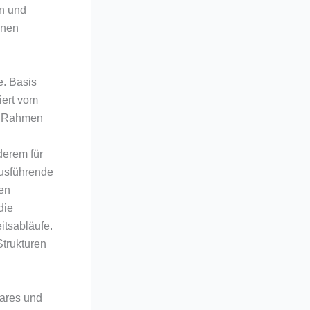
n und
ünen
e. Basis
iert vom
im Rahmen
derem für
ausführende
en
die
itsabläufe.
Strukturen
ares und