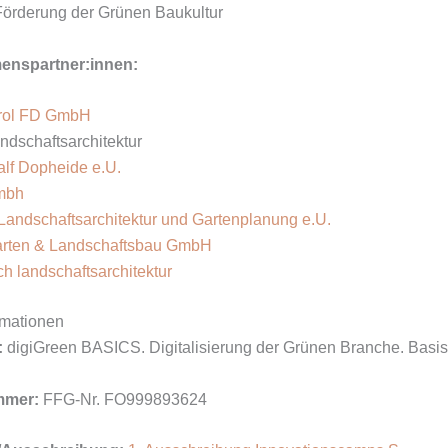
Förderung der Grünen Baukultur
enspartner:innen:
rol FD GmbH
ndschaftsarchitektur
Ralf Dopheide e.U.
mbh
 Landschaftsarchitektur und Gartenplanung e.U.
rten & Landschaftsbau GmbH
ch landschaftsarchitektur
rmationen
:
digiGreen BASICS. Digitalisierung der Grünen Branche. Basi
mmer:
FFG-Nr. FO999893624