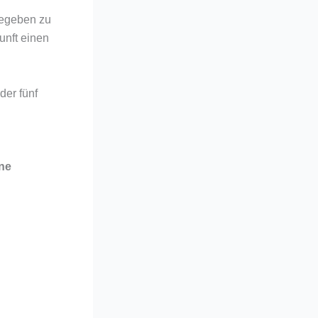
gegeben zu
unft einen
der fünf
ine