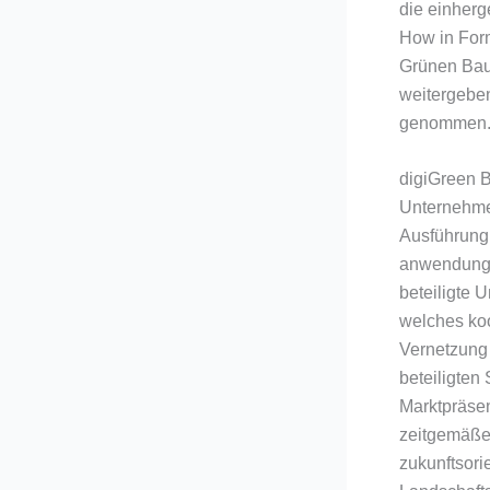
die einher
How in For
Grünen Bauk
weitergebe
genommen
digiGreen B
Unternehmen
Ausführung,
anwendungs
beteiligte 
welches koo
Vernetzung 
beteiligten 
Marktpräsen
zeitgemäße
zukunftsori