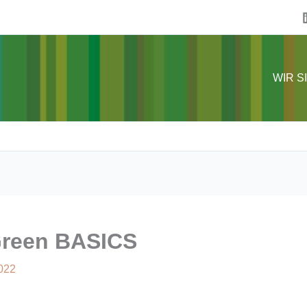
WIR S
Green BASICS
2022