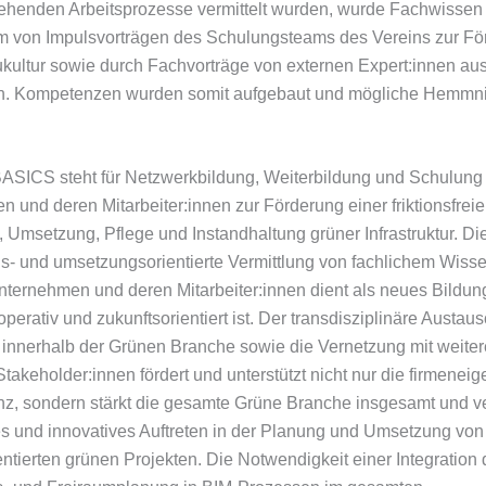
gehenden Arbeitsprozesse vermittelt wurden, wurde Fachwisse
m von Impulsvorträgen des Schulungsteams des Vereins zur Fö
ultur sowie durch Fachvorträge von externen Expert:innen aus
n. Kompetenzen wurden somit aufgebaut und mögliche Hemmn
.
ASICS steht für Netzwerkbildung, Weiterbildung und Schulung
 und deren Mitarbeiter:innen zur Förderung einer friktionsfrei
 Umsetzung, Pflege und Instandhaltung grüner Infrastruktur. Di
- und umsetzungsorientierte Vermittlung von fachlichem Wiss
Unternehmen und deren Mitarbeiter:innen dient als neues Bildu
perativ und zukunftsorientiert ist. Der transdisziplinäre Austau
innerhalb der Grünen Branche sowie die Vernetzung mit weite
Stakeholder:innen fördert und unterstützt nicht nur die firmenei
z, sondern stärkt die gesamte Grüne Branche insgesamt und ver
s und innovatives Auftreten in der Planung und Umsetzung von
entierten grünen Projekten. Die Notwendigkeit einer Integration 