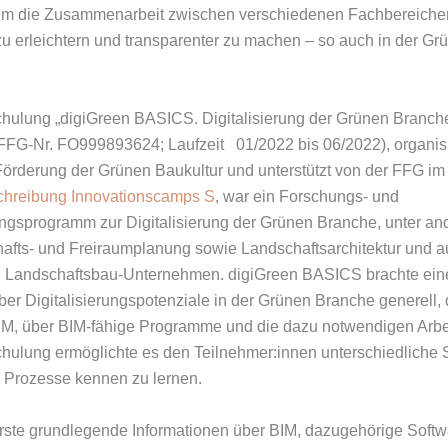
 um die Zusammenarbeit zwischen verschiedenen Fachbereiche
 erleichtern und transparenter zu machen – so auch in der Gr
hulung „digiGreen BASICS. Digitalisierung der Grünen Branch
FFG-Nr. FO999893624; Laufzeit 01/2022 bis 06/2022), organis
Förderung der Grünen Baukultur und unterstützt von der FFG 
chreibung Innovationscamps S
, war ein Forschungs- und
ngsprogramm zur Digitalisierung der Grünen Branche, unter an
afts- und Freiraumplanung sowie Landschaftsarchitektur und 
d Landschaftsbau-Unternehmen. digiGreen BASICS brachte ein
ber Digitalisierungspotenziale in der Grünen Branche generell, 
IM, über BIM-fähige Programme und die dazu notwendigen Arbe
hulung ermöglichte es den Teilnehmer:innen unterschiedliche 
e Prozesse kennen zu lernen.
ste grundlegende Informationen über BIM, dazugehörige Softw